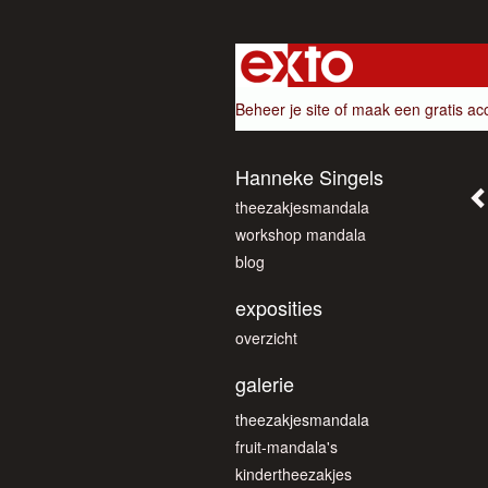
Beheer je site
of
maak een gratis ac
Hanneke Singels
theezakjesmandala
workshop mandala
blog
exposities
overzicht
galerie
theezakjesmandala
fruit-mandala's
kindertheezakjes