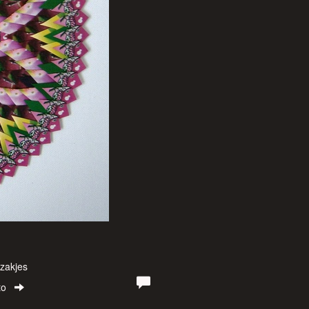
zakjes
to