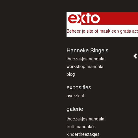
Beheer je site
of
maak een gratis ac
Hanneke Singels
theezakjesmandala
workshop mandala
blog
exposities
overzicht
galerie
theezakjesmandala
fruit-mandala's
kindertheezakjes