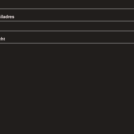
iladres
cht