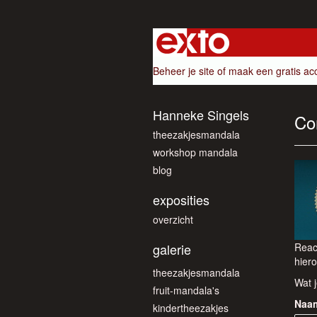
Beheer je site
of
maak een gratis ac
Hanneke Singels
Co
theezakjesmandala
workshop mandala
blog
exposities
overzicht
galerie
Reac
hiero
theezakjesmandala
Wat j
fruit-mandala's
Naa
kindertheezakjes